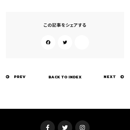
Fa
Tw
ce
共
itt
bo
有
er
ok
PREV
NEXT
BACK TO INDEX